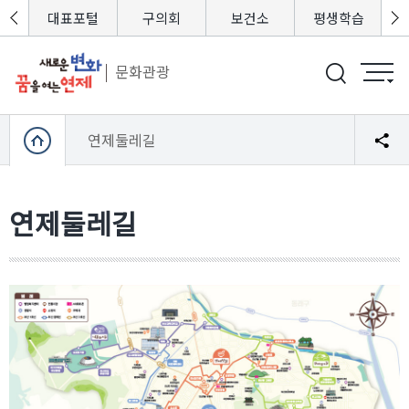
포털
대표포털
구의회
보건소
평생학습
문화관광
연제둘레길
연제둘레길