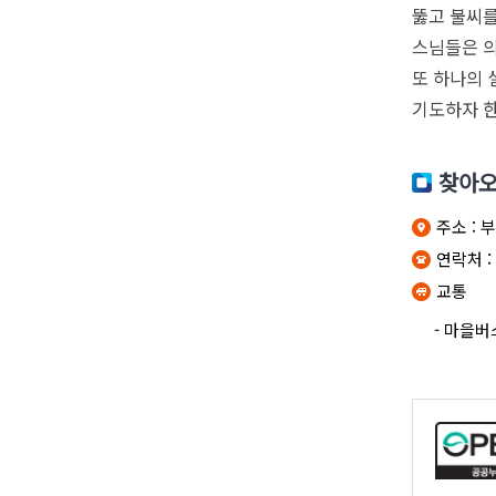
뚫고 불씨를
스님들은 의
또 하나의 
기도하자 한
찾아
주소
: 
연락처
:
교통
- 마을버