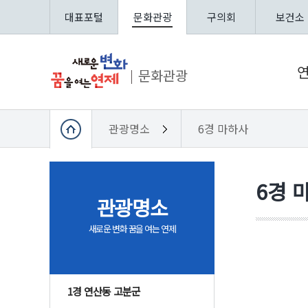
대표포털
문화관광
구의회
보건소
문화관광
관광명소
6경 마하사
6경 
관광명소
새로운 변화 꿈을 여는 연제
1경 연산동 고분군