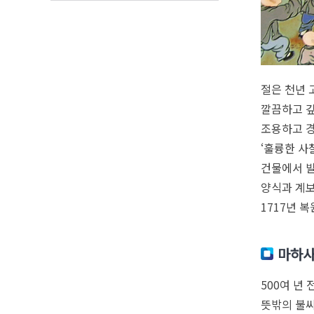
절은 천년 
깔끔하고 깊
조용하고 경
‘훌륭한 사
건물에서 발
양식과 계보
1717년 
마하사
500여 년
뜻밖의 불씨