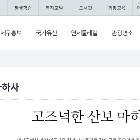
평생학습
복지포털
도서관
희망교육
연제구홍보
국가유산
연제둘레길
관광명소
마하사
고즈넉한 산보 마하