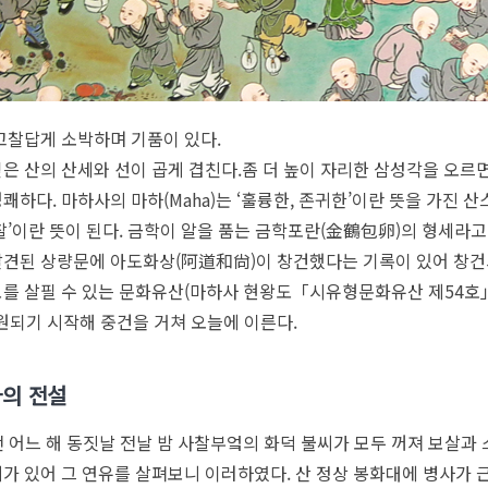
고찰답게 소박하며 기품이 있다.
은 산의 산세와 선이 곱게 겹친다.좀 더 높이 자리한 삼성각을 오르면
쾌하다. 마하사의 마하(Maha)는 ‘훌륭한, 존귀한’이란 뜻을 가진
찰’이란 뜻이 된다. 금학이 알을 품는 금학포란(金鶴包卵)의 형세라고
견된 상량문에 아도화상(阿道和尙)이 창건했다는 기록이 있어 창건
를 살필 수 있는 문화유산(마하사 현왕도「시유형문화유산 제54호」외
복원되기 시작해 중건을 거쳐 오늘에 이른다.
의 전설
 전 어느 해 동짓날 전날 밤 사찰부엌의 화덕 불씨가 모두 꺼져 보살과
가 있어 그 연유를 살펴보니 이러하였다. 산 정상 봉화대에 병사가