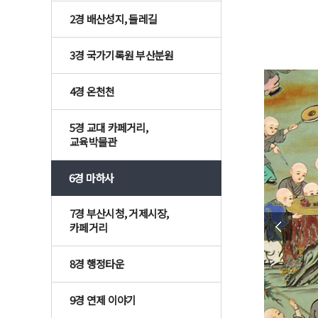
2경 배산성지, 둘레길
3경 국가기록원 부산분원
4경 온천천
5경 교대 카페거리,
교육박물관
6경 마하사
7경 부산시청, 거제시장,
카페거리
8경 행정타운
9경 연제 이야기