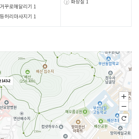
화장실 1
거꾸로매달리기 1
여권신청
련정보
정보화교육
등허리마사지기 1
재발급
합
AI디지털배움터
사진규격
료실
교육기관 ·시설
명작성요령
이트
도서관안내
원서식
개소
평생학습안내
련기관
해예방
 촬영비 지원사업
체육정보
143-2
체육공원 및 시설근황
생활체육교실
연제구 체육회
연제구 육상팀