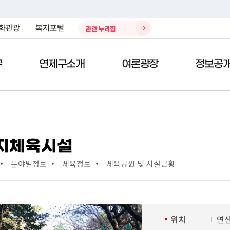
화관광
복지포털
관련 누리집
구
연제구소개
여론광장
정보공
)
전자민원서비스
열린구청장실
제안/참여
구정자료실
청소환경
민원편
구청사
칭찬의
데이터
주민생
지체육시설
공시지가열람
주민참여 예산제
구정업무계획
환경자원관리소
종합안
칭찬합
복지포
분야별정보
체육정보
체육공원 및 시설근황
차량인터넷공매
국민제안
예산현황
쓰레기처리안내
위치/교
봉사의 
봉사 및 
태료
지방세 미리계산
국민생각함
결산서
재활용안내
청사이
부적합 
사이버지방세청
전자공청회
자치법규
개인하수처리시설 청소 안내
부서별 
정부24
적극행정
구정백서
나눔장터
직원검
위치
연산
현수막 신청
규제개혁
재정공시
대기환경