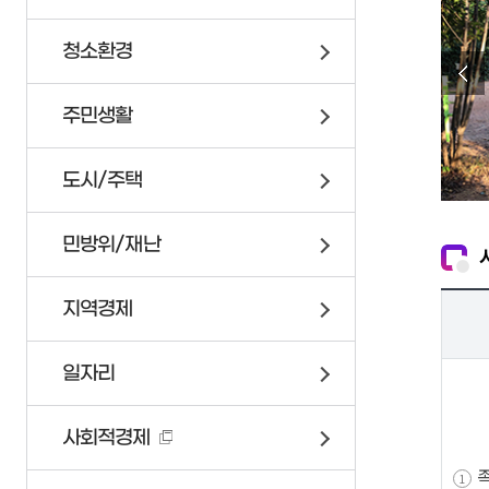
연제구 서비스 헌장
위원회 회의록
이륜자동차 안내
청소환경
고향사랑기부제
정책실명제
자전거
업무추진비
교통안전문화 실천코너
주민생활
인사통계
조직정보 6대지표
도시/주택
민방위/재난
지역경제
부서안내
일자리
기획감사실
가족관계등록
민방위/재난
소통미디어과
사회적경제
가족관계등록이해하기
24시간재난상황관리
총무과
가족관계등록신고안내
재난안전대책본부
문화체육과