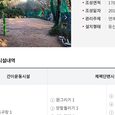
감사정
조성면적
17
지방세 환급금 안내
주요업무자체평가
수질환경
조성일자
20
감사행
지방세 고지서 전자송달·자동납부
장기종합발전계획
물사랑물아끼기
관리주체
연
주민감
도서대출
환경개선부담금
설치형태
등
클린신
인수위원회 백서
환경오염행위신고포상제도
행동강
탄소중립포인트제 안내
부패·공
석면관리
부패공
시설내역
청탁금
청탁금
반부패 
간이운동시설
체력단련시
사전 컨
공직자
지방세 납세자보호관 제도
지역경제
여권민
일자리
원그리기 1
지방세 납세자보호관 제도
부동산정보
여권안
일자리
양팔돌리기 1
족구장 1
우리구중소기업
여권발
직업훈