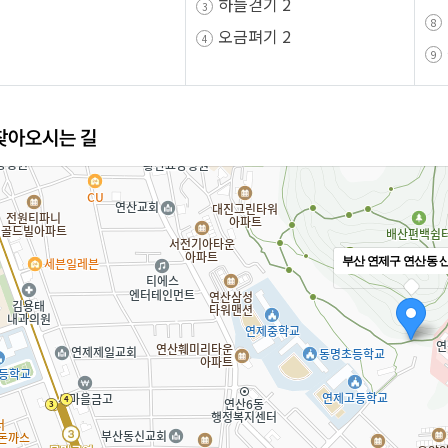
하늘걷기 2
식
물가정보
온라인
직업훈
오금펴기 2
동물사랑터
여권의
노동조
전통시장
여권의 
취업자
템
착한가격 업소 안내
영문성
관련사
찾아오시는 길
고유가 피해지원금
여권민
직업소
여권관
산업재
면접사진
부산 연제구 연산동 산 
요령
련
시주거시설