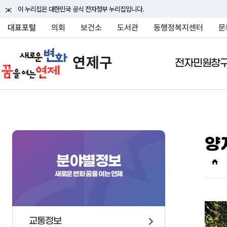
이 누리집은 대한민국 공식 전자정부 누리집입니다.
대표포털
의회
보건소
도서관
동행정복지센터
문
전자민원창
전자민원창구
연제구소개
여론광장
정보공개
분야별정보
민원상담(국민신문고
연제구안내
연제구에바란다
행정정보공개
교통정보
양
행정조직
연제구에바란다
정보공개안내
대중교통
연제구에 대하여 자세히
연제구에 대하여 자세히
연제구에 대하여 자세히
연제구에 대하여 자세히
연제구에 대하여 자세히
분야별정보
상징물
자주묻는질문
정보공개신청
주차안내
소개해드립니다
소개해드립니다
소개해드립니다
소개해드립니다
소개해드립니다
새로운 변화 꿈을 여는 연제
연혁
신고센터
정보목록
자동차관련업무 및 과
국내외교류
사전정보공표
차량등록
행정구역
행정정보공개게시판
승용차요일제
교통정보
인구
행정처분현황
주정차 단속안내