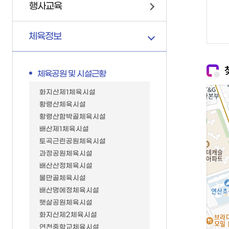
행사교육
가족관계등록제신고양
재난관리상황전파
재무과
재정정보공개
신고서 작성방법
재난대비자원동원계획
세무1과
체육정보
일일예산운영상황
부산가정법원
구민안전보험
세무2과
전자가족관계등록시스
지역재난관리계획
민원여권과
체육공원 및 시설근황
안전문화운동
일자리경제과
안전모니터봉사단
환경위생과
화지산제1체육시설
황령산체육시설
미니소방서
자원순환과
황령산함박골체육시설
시민행동요령
녹지공원과
배산제1체육시설
자연재난대비주민행동
복지정책과
토곡근린공원체육시설
시민안전점검청구제
가족정책과
과정공원체육시설
배산산정체육시설
승강기갇힘사고구조훈
생활보장과
물만골체육시설
지진옥외대피장소/임
평생교육과
배산멍에정체육시설
무더위쉼터
도시안전과
햇살공원체육시설
한파쉼터
교통행정과
화지산제2체육시설
연천중학교체육시설
양수기 현황