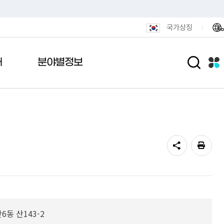
국가상징
Ko
개
분야별정보
람
안내
 메아리
포털
활
민원편의시책
관공서안내
여론설문조사
전자기록관
도시/주택
내도
니다
털
통합민원발급 안내
기록관안내
도로명주소안내
연제인상
통편안내
결실
후원
무인민원발급 안내
기록물현황
정비사업
용안내
식품
민원안내센터 운영
법령및지침
광고물
전화·팩스 번호
민원1회방문처리제
연제구 행정박물관
도시재생
알림마당
색
민원후견인제
공동주택
6동 산143-2
민원상담 사전예약
부동산