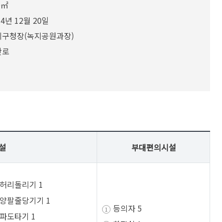
알림사항
보
CCTV통합관제센터
0㎡
폐업신고 원스톱 서비스
중개수수료계산
행사/교육
14년 12월 20일
정
센터소개
어디서나민원처리제
개별공시지가
고시/공고
제구청장(녹지공원과장)
사청구제도
견학신청
행정리콜제 운영
건축행정시스템(세움터)
입법예고
산로
고센터
무료상담 안내
도로점용허가 알림서비스
입찰정보
령신고창구
사전심사청구제
건축물 기계설비관리
재산관리
채용공고
익신고센터
행정정보공동이용안내
도시디자인
보도자료
공유재산관리
직자제재현황
구술민원 안내
위반건축물
연제공보
지법신고
110수화(화상)/채팅상담
모범 부동산중개업소 지정 현황
공영장례부고란
지법위반행위안내
지방공기업
본인서명사실확인서 안내
글로벌 중개사무소 지정 현황
청렴문화 확산 홍보영상
설
부대편의시설
민원서식
도시공원
지방공기업 현황 / 지방공기업 경영정
설팅감사 홍보영상
보
재산공개
원안내
사회적경제
허리돌리기 1
양팔줄당기기 1
계약정보공개
내
종합정보센터안내
등의자 5
파도타기 1
행사교육
급신청
련기관