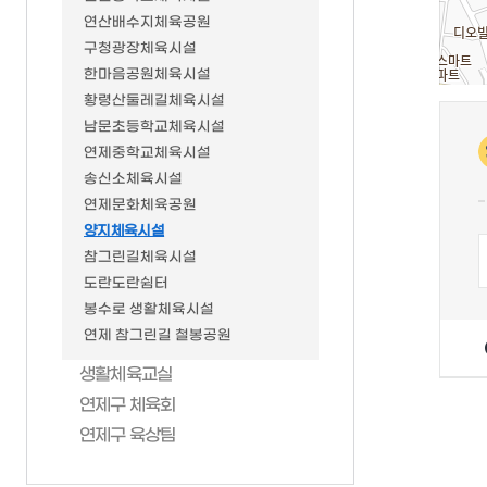
창조도시과
연산배수지체육공원
민방위안내
건설과
구청광장체육시설
건축과
한마음공원체육시설
토지정보과
황령산둘레길체육시설
남문초등학교체육시설
보건행정과
연제중학교체육시설
건강증진과
송신소체육시설
의회
연제문화체육공원
도서관
양지체육시설
참그린길체육시설
도란도란쉼터
봉수로 생활체육시설
연제 참그린길 철봉공원
생활체육교실
연제구 체육회
연제구 육상팀