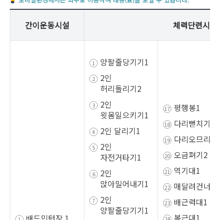
간이운동시설
체력단련시설
양팔줄당기기1
2인
허리돌리기2
2인
평행봉1
윗몸일으키기1
다리뻗치기1
2인 달리기1
다리오므리기
2인
오금펴기2
자전거타기1
역기대1
2인
앉아밀어내기1
매달려건너기
2인
배근력대1
양팔줄당기기1
복근대1
배드민턴장 1