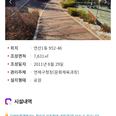
위치
연산1동 952-46
조성면적
7,631㎡
조성일자
2011년 6월 29일
관리주체
연제구청장(문화체육과장)
설치형태
공원
시설내역
모바일환경에서는 좌우로 이동하여 내용(표)을 보실 수 있습니다.