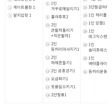
1인
3단팔굽혀펴
게이트볼장 1
거꾸로매달리기1
1인 하리폴리
발지압장 1
훌라후프2
1인 암켈1
2인
큰활차돌리기
1인
+작은활차1
레그익스텐션
2인
1인
등허리마사지기1
숄더프레스1
2인
1인
하체흔들기1
버터플라이1
2인 공중걷기1
등허리운동기
오금펴기1
윗몸일으키기1
2단철봉1