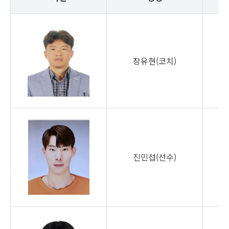
장유현(코치)
진민섭(선수)