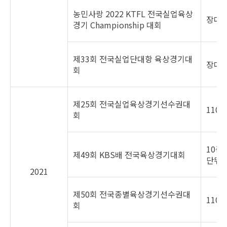
농민사랑 2022 KTFL 전국실업육상
장대
경기 Championship 대회
제33회 전국실업단대항 육상경기대
장대높
회
제25회 전국실업육상경기선수권대
110
회
10종
제49회 KBS배 전국육상경기대회
단뛰
2021
제50회 전국종별육상경기선수권대
110
회