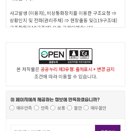
사고발생 (이용자), 비상통화장치를 이용한 구조요청 ⇒
상황인지 및 전파(관리주체) ⇒ 현장출동 및(119구조대)
구조활동(119구조대) 으로 구성되었습니다.
2015년 10월 29일 부산광역시 연제구청에서 민원업무를
위해 방문한 승객 2명이 1층에서 승강기에 탑승하여
올라가던 중 갑자기 멈춰버린 사고가 발생하여 승강기
내에 승객 2명이 갇히는 사고가 발생하였다.
본 저작물은
공공누리 제3유형: 출처표시 + 변경 금지
비상통화버튼을 이용한 구조요청
조건에 따라 이용할 수 있습니다.
-업체 : 네! 비엘티 중앙엘리베이터입니다.
-승 객(1) : 승강기가 멈췄어요. 빨리 좀 구해주세요!
이 페이지에서 제공하는 정보에
만족하셨습니까?
-업체 : 지금 무슨 일이신가요?
-승객(1):1층에서 위로 올라가다가 승강기가 멈췄습니다.
매우만족
만족
보통
불만
매우불만
-업체 : 승강기가 멈췄습니까?
-승객(1):네네 빨리 좀 구해주세요.
-업체 : 당황하지 마시고, 지금 비상조명은 켜져 있습니까?