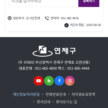
-승객(1):아~네~ 비상조명은 지금 켜져 있습니다.
-업체 : 승강기는 몇 층에 멈춰 있고, 몇 명이 타고
있습니까? 노약자와,어린이,그리고,다친분은없습니까?
담당부서 : 도시안전과
연락처 : 051-665-4676
-승객(1):승객은 저하고 2명인데 승객 한분을 보니까 지금
최근수정일 : 2025-08-28
가슴을 부여잡고 있네요 빠리 좀 구해주시고 1층에서
위로 올라가던 중이었습니다.
-업체 : 네 알겠습니다. 바로 구조해드리겠습니다.
-업체 : 지금 우리 직원들이 119에 구조요청을 했습니다.
당황하지 마시고 조금만 기다려주세요.
(우 47605) 부산광역시 연제구 연제로 2(연산동)
그리고, 인터폰 위에 7자리로 된 숫자가 있습니다..
대표전화 : 051-665-4000 팩스 : 051-665-4444
불러주시겠습니까?
-승객(1): 아~ 어디 있지요?
-업체 : 비상벨 바로 위에 있는 아라비아 숫자 7자리
개인정보처리방침
전화번호안내
저작권보호정책
입니다.
-승객(1) : (확인 후) 네. 8052-636번 입니다.
청사안내
찾아오시는 길
-업체 : 네, 잘 알겠습니다. 아프다고 하시는 승객분을 잘