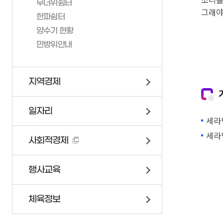
창조도시과
무더위쉼터
그래야
민방위안내
건설과
한파쉼터
건축과
양수기 현황
민방위안내
토지정보과
보건행정과
건강증진과
지역경제
의회
도서관
일자리
세라
세라
사회적경제
행사교육
체육정보