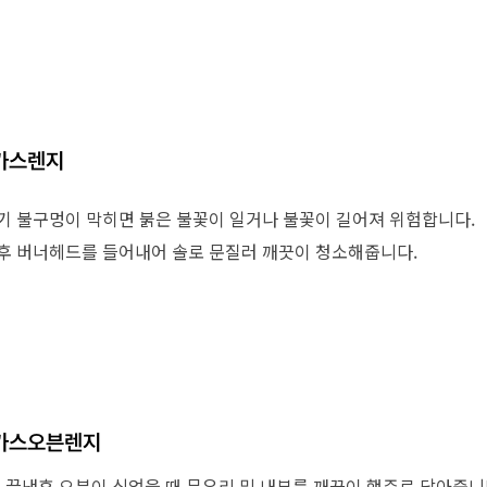
식
물가정보
온라인
직업훈
동물사랑터
여권의
노동조
전통시장
여권의 
취업자
템
착한가격 업소 안내
영문성
관련사
가스렌지
고유가 피해지원금
여권민
직업소
여권관
산업재
기 불구멍이 막히면 붉은 불꽃이 일거나 불꽃이 길어져 위험합니다.
면접사진
후 버너헤드를 들어내어 솔로 문질러 깨끗이 청소해줍니다.
요령
련
시주거시설
가스오븐렌지
 끝낸후 오븐이 식었을 때 문유리 및 내부를 깨끗이 행주로 닦아줍니