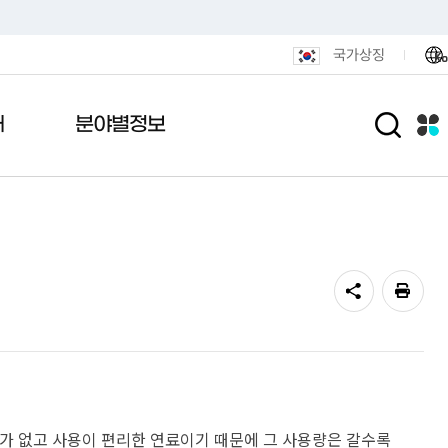
국가상징
Ko
개
분야별정보
람
안내
 메아리
포털
활
민원편의시책
관공서안내
여론설문조사
전자기록관
도시/주택
내도
니다
털
통합민원발급 안내
기록관안내
도로명주소안내
연제인상
통편안내
결실
후원
무인민원발급 안내
기록물현황
정비사업
용안내
식품
민원안내센터 운영
법령및지침
광고물
전화·팩스 번호
민원1회방문처리제
연제구 행정박물관
도시재생
알림마당
색
민원후견인제
공동주택
가 없고 사용이 편리한 연료이기 때문에 그 사용량은 갈수록
민원상담 사전예약
부동산