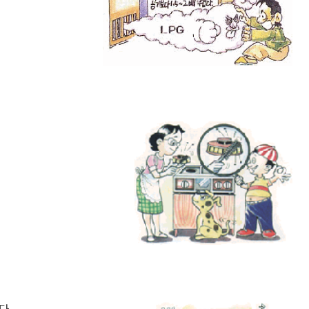
여권신청
련정보
정보화교육
재발급
합
AI디지털배움터
사진규격
료실
교육기관 ·시설
명작성요령
이트
도서관안내
원서식
개소
평생학습안내
련기관
해예방
 촬영비 지원사업
체육정보
체육공원 및 시설근황
생활체육교실
연제구 체육회
연제구 육상팀
다.