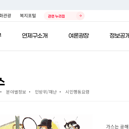
화관광
복지포털
관련 누리집
구
연제구소개
여론광장
정보공
)
전자민원서비스
열린구청장실
제안/참여
구정자료실
청소환경
민원편
구청사
칭찬의
데이터
주민생
스
공시지가열람
주민참여 예산제
구정업무계획
환경자원관리소
종합안
칭찬합
복지포
분야별정보
민방위/재난
시민행동요령
차량인터넷공매
국민제안
예산현황
쓰레기처리안내
위치/교
봉사의 
봉사 및 
태료
지방세 미리계산
국민생각함
결산서
재활용안내
청사이
부적합 
사이버지방세청
전자공청회
자치법규
개인하수처리시설 청소 안내
부서별 
정부24
적극행정
구정백서
나눔장터
직원검
가스는 공해
현수막 신청
규제개혁
재정공시
대기환경