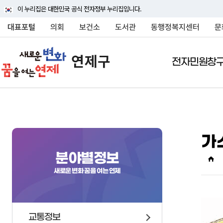
이 누리집은 대한민국 공식 전자정부 누리집입니다.
대표포털
의회
보건소
도서관
동행정복지센터
문
전자민원창
전자민원창구
연제구소개
여론광장
정보공개
분야별정보
민원상담(국민신문고
연제구안내
연제구에바란다
행정정보공개
교통정보
가
행정조직
연제구에바란다
정보공개안내
대중교통
연제구에 대하여 자세히
연제구에 대하여 자세히
연제구에 대하여 자세히
연제구에 대하여 자세히
연제구에 대하여 자세히
분야별정보
상징물
자주묻는질문
정보공개신청
주차안내
소개해드립니다
소개해드립니다
소개해드립니다
소개해드립니다
소개해드립니다
새로운 변화 꿈을 여는 연제
연혁
신고센터
정보목록
자동차관련업무 및 과
국내외교류
사전정보공표
차량등록
행정구역
행정정보공개게시판
승용차요일제
교통정보
인구
행정처분현황
주정차 단속안내