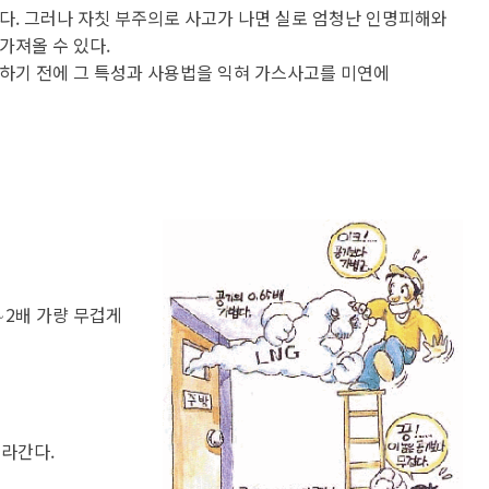
알림사항
보
CCTV통합관제센터
다. 그러나 자칫 부주의로 사고가 나면 실로 엄청난 인명피해와
폐업신고 원스톱 서비스
중개수수료계산
행사/교육
가져올 수 있다.
정
센터소개
어디서나민원처리제
개별공시지가
고시/공고
하기 전에 그 특성과 사용법을 익혀 가스사고를 미연에
사청구제도
견학신청
행정리콜제 운영
건축행정시스템(세움터)
입법예고
고센터
무료상담 안내
도로점용허가 알림서비스
입찰정보
령신고창구
사전심사청구제
건축물 기계설비관리
재산관리
채용공고
익신고센터
행정정보공동이용안내
도시디자인
보도자료
공유재산관리
직자제재현황
구술민원 안내
위반건축물
연제공보
지법신고
110수화(화상)/채팅상담
모범 부동산중개업소 지정 현황
공영장례부고란
지법위반행위안내
지방공기업
본인서명사실확인서 안내
글로벌 중개사무소 지정 현황
∼2배 가량 무겁게
청렴문화 확산 홍보영상
민원서식
도시공원
지방공기업 현황 / 지방공기업 경영정
설팅감사 홍보영상
보
재산공개
원안내
사회적경제
계약정보공개
올라간다.
내
종합정보센터안내
행사교육
급신청
련기관