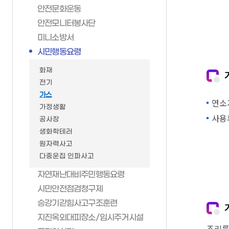
안전문화운동
가족관계등록제신고양
재난관리상황전파
재무과
재정정보공개
안전모니터봉사단
신고서 작성방법
재난대비자원동원계획
세무1과
미니소방서
일일예산운영상황
부산가정법원
구민안전보험
세무2과
시민행동요령
전자가족관계등록시스
지역재난관리계획
민원여권과
화재
안전문화운동
일자리경제과
전기
안전모니터봉사단
환경위생과
가스
연소
미니소방서
자원순환과
가정생활
사용
공사장
시민행동요령
녹지공원과
생화학테러
자연재난대비주민행동
복지정책과
원자력사고
시민안전점검청구제
가족정책과
다중운집 인파사고
승강기갇힘사고구조훈
생활보장과
자연재난대비주민행동요령
지진옥외대피장소/임
평생교육과
시민안전점검청구제
무더위쉼터
도시안전과
승강기갇힘사고구조훈련
한파쉼터
교통행정과
지진옥외대피장소/임시주거시설
조리를
양수기 현황