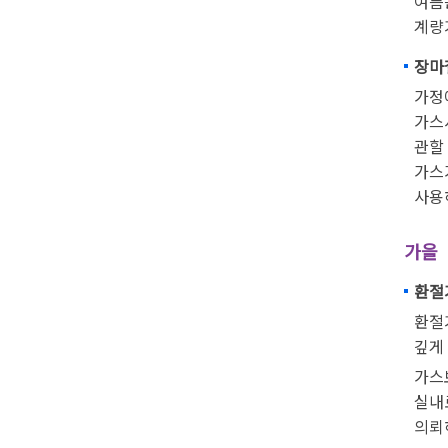
여름
계량
장마철
가정
가스
관할
가스
사용
가을
환절기
환절
깊게
가스
실내
의뢰