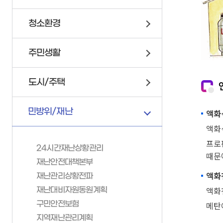
연제구 서비스 헌장
위원회 회의록
이륜자동차 안내
청소환경
고향사랑기부제
정책실명제
자전거
업무추진비
교통안전문화 실천코너
주민생활
인사통계
조직정보 6대지표
도시/주택
민방위/재난
액화석
액화
프로
24시간재난상황관리
부서안내
때문
재난안전대책본부
액화
재난관리상황전파
기획감사실
가족관계등록
민방위/재난
액화
재난대비자원동원계획
소통미디어과
구민안전보험
메탄
가족관계등록이해하기
24시간재난상황관리
총무과
지역재난관리계획
가족관계등록신고안내
재난안전대책본부
문화체육과