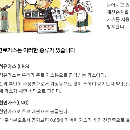
감사정
늘어나고 있
지방세 환급금 안내
주요업무자체평가
수질환경
재산손실을 
감사행
지방세 고지서 전자송달·자동납부
장기종합발전계획
물사랑물아끼기
가스를 사용
주민감
도서대출
환경개선부담금
방지한다.
클린신
인수위원회 백서
환경오염행위신고포상제도
행동강
탄소중립포인트제 안내
연료가스는 이러한 종류가 있습니다.
부패·공
석면관리
부패공
유가스 (LPG)
청탁금
석유가스는 우리가 주로 가스통으로 공급받는 가스이다.
청탁금
판과 부탄이 주성분으로서 가정용으로 많이 쓰이며 공기보다 약 1.5
반부패 
에 가스가 새면 바닥으로 퍼진다.
사전 컨
천연가스(LNG)
공직자
지방세 납세자보호관 제도
지역경제
여권민
일자리
천연가스로 주로 배관으로 공급된다.
이 주성분으로서 공기보다 0.65배 가벼워 가스가 새면 천정쪽으로 
지방세 납세자보호관 제도
부동산정보
여권안
일자리
우리구중소기업
여권발
직업훈