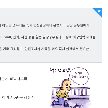
여권신청
련정보
정보화교육
재발급
합
AI디지털배움터
사진규격
료실
교육기관 ·시설
취 하였을 경우에는 즉시 행정관청이나 관할지역 담당 공무원에게
명작성요령
이트
도서관안내
원서식
개소
mail, 전화, 서신 등을 활용 담당공무원과도 상호 비상연락 체계를
평생학습안내
련기관
해예방
을 기록 관리하고, 안전조치가 시급한 경우 즉시 현장에서 필요한
 촬영비 지원사업
체육정보
체육공원 및 시설근황
생활체육교실
·파손시 교통사고와
연제구 체육회
연제구 육상팀
악하여 시,구·군 상황실