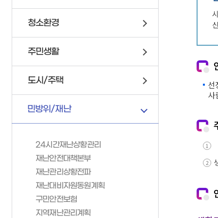
시
연제구 서비스 헌장
위원회 회의록
이륜자동차 안내
청소환경
신
고향사랑기부제
정책실명제
자전거
업무추진비
교통안전문화 실천코너
주민생활
인사통계
조직정보 6대지표
도시/주택
선
사
민방위/재난
24시간재난상황관리
부서안내
재난안전대책본부
재난관리상황전파
기획감사실
가족관계등록
민방위/재난
재난대비자원동원계획
소통미디어과
구민안전보험
가족관계등록이해하기
24시간재난상황관리
총무과
지역재난관리계획
가족관계등록신고안내
재난안전대책본부
문화체육과