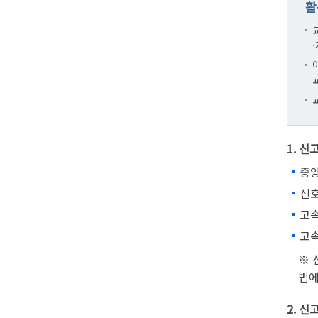
활
1. 
중
신
고
고속
※ 
법에
2. 신