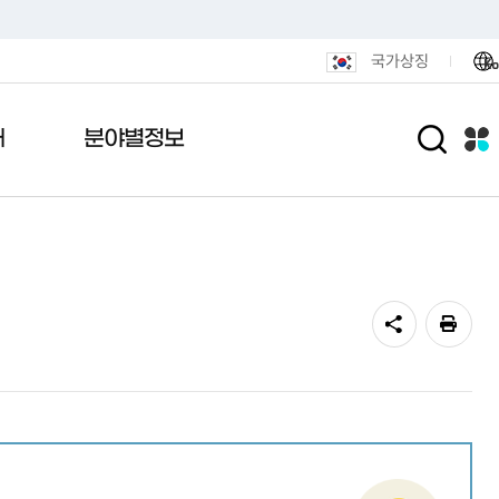
국가상징
Ko
개
분야별정보
원서비스
안내
 메아리
포털
활
민원편의시책
관공서안내
여론설문조사
전자기록관
도시/주택
가열람
내도
니다
털
통합민원발급 안내
기록관안내
도로명주소안내
연제인상
터넷공매
통편안내
결실
후원
무인민원발급 안내
기록물현황
정비사업
미리계산
용안내
식품
민원안내센터 운영
법령및지침
광고물
지방세청
전화·팩스 번호
민원1회방문처리제
연제구 행정박물관
도시재생
알림마당
색
민원후견인제
공동주택
신청
민원상담 사전예약
부동산