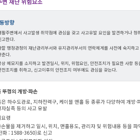
주변 재난 위험요소
식
물가정보
온라인
직업훈
동물사랑터
여권의
노동조
동방향
전통시장
여권의 
취업자
생활주변에서 사고발생 취약점에 관심을 갖고 사고유발 요인을 발견하거나 청
템
착한가격 업소 안내
영문성
관련사
신고한다.
고유가 피해지원금
여권민
직업소
관할 행정관청의 재난관리부서와 유지관리부서의 연락체계를 사전에 숙지하고 E-
갖춘다.
여권관
산업재
항상 메모지를 소지하고 발견일시, 위치, 위험요인, 안전조치가 필요한 사항 등
면접사진
안전조치를 취하고, 신고이후의 안전조치 여부에도 관심을 갖는다.
요령
홀 뚜껑의 개방·파손
은 하수도관로, 지하전력구, 케이블 맨홀 등 종류가 다양하여 개방
련
자실족 등의 사고 유발
시주거시설
치요령
손물을 제거하고 일시, 위치, 맨홀용도, 관리자 및 위험내용 등을 파
전화 : 1588-3650)로 신고