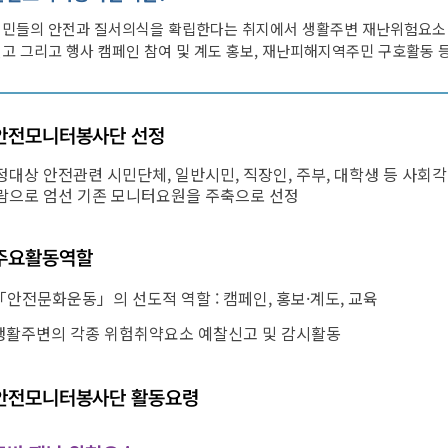
감사정
민들의 안전과 질서의식을 확립한다는 취지에서 생활주변 재난위험요소 신
주요업무자체평가
수질환경
지방세 
고 그리고 행사 캠페인 참여 및 계도 홍보, 재난피해지역주민 구호활동 
감사행
장기종합발전계획
물사랑물아끼기
지방세 
주민감
도서대출
환경개선부담금
클린신
인수위원회 백서
환경오염행위신고포상제도
안전모니터봉사단 선정
행동강
탄소중립포인트제 안내
정대상 안전관련 시민단체, 일반시민, 직장인, 주부, 대학생 등 사
부패·공
석면관리
람으로 엄선 기존 모니터요원을 주축으로 선정
부패공
청탁금
주요활동역할
청탁금
반부패 
「안전문화운동」의 선도적 역할 : 캠페인, 홍보·계도, 교육
사전 컨
생활주변의 각종 위험취약요소 예찰신고 및 감시활동
공직자
지방세 납세자보호관 제도
지역경제
여권민
일자리
안전모니터봉사단 활동요령
부동산정보
여권안
일자리
우리구중소기업
여권발
직업훈