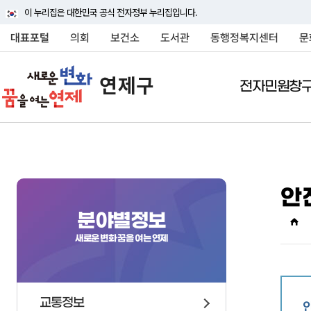
이 누리집은 대한민국 공식 전자정부 누리집입니다.
대표포털
의회
보건소
도서관
동행정복지센터
문
전자민원창
전자민원창구
연제구소개
여론광장
정보공개
분야별정보
민원상담(국민신문고
연제구안내
연제구에바란다
행정정보공개
교통정보
안
행정조직
연제구에바란다
정보공개안내
대중교통
연제구에 대하여 자세히
연제구에 대하여 자세히
연제구에 대하여 자세히
연제구에 대하여 자세히
연제구에 대하여 자세히
분야별정보
상징물
자주묻는질문
정보공개신청
주차안내
소개해드립니다
소개해드립니다
소개해드립니다
소개해드립니다
소개해드립니다
새로운 변화 꿈을 여는 연제
연혁
신고센터
정보목록
자동차관련업무 및 과
국내외교류
사전정보공표
차량등록
행정구역
행정정보공개게시판
승용차요일제
교통정보
인구
행정처분현황
주정차 단속안내