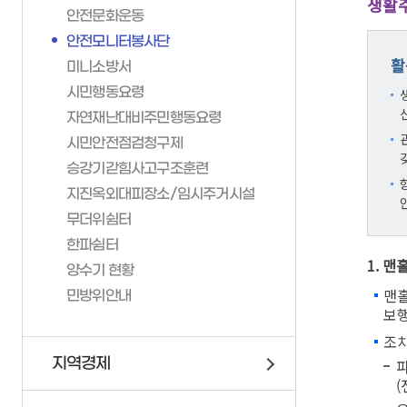
생활
안전문화운동
가족관계등록제신고양
재난관리상황전파
재무과
재정정보공개
안전모니터봉사단
신고서 작성방법
재난대비자원동원계획
세무1과
활
미니소방서
일일예산운영상황
부산가정법원
구민안전보험
세무2과
시민행동요령
전자가족관계등록시스
지역재난관리계획
민원여권과
자연재난대비주민행동요령
안전문화운동
일자리경제과
시민안전점검청구제
안전모니터봉사단
환경위생과
승강기갇힘사고구조훈련
미니소방서
자원순환과
지진옥외대피장소/임시주거시설
시민행동요령
녹지공원과
무더위쉼터
자연재난대비주민행동
복지정책과
한파쉼터
1. 맨
시민안전점검청구제
양수기 현황
가족정책과
맨홀
민방위안내
승강기갇힘사고구조훈
생활보장과
보행
지진옥외대피장소/임
평생교육과
조
무더위쉼터
도시안전과
지역경제
파
한파쉼터
교통행정과
(
양수기 현황