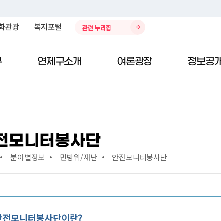
화관광
복지포털
관련 누리집
구
연제구소개
여론광장
정보공
)
민원편람
열린구청장실
제안/참여
구정자료실
청소환경
전자민
구청사
칭찬의
데이터
주민생
전모니터봉사단
주민참여 예산제
구정업무계획
환경자원관리소
공시지
종합안
칭찬합
복지포
분야별정보
민방위/재난
안전모니터봉사단
국민제안
예산현황
쓰레기처리안내
차량인
위치/교
봉사의 
봉사 및 
태료
국민생각함
결산서
재활용안내
지방세 
청사이
부적합 
전자공청회
자치법규
개인하수처리시설 청소 안내
사이버
부서별 
적극행정
구정백서
나눔장터
정부24
직원검
안전모니터봉사단이란?
규제개혁
재정공시
대기환경
현수막 