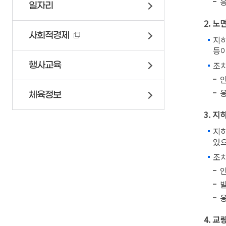
창조도시과
일자리
민방위안내
건설과
2. 노
건축과
사회적경제
지하
토지정보과
등이
보건행정과
조
행사교육
건강증진과
인
의회
체육정보
도서관
3. 
지하
있으
조
발
응
4. 교