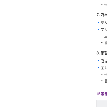
7. 
도시
조
응
8. 동
결빙
조
관
응
교통법