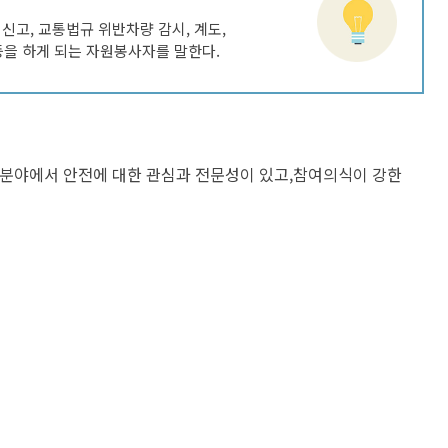
알림사항
보
CCTV통합관제센터
고, 교통법규 위반차량 감시, 계도,
환급금 안내
폐업신고 원스톱 서비스
중개수수료계산
행사/교육
등을 하게 되는 자원봉사자를 말한다.
정
센터소개
고지서 전자송달·자동납부
어디서나민원처리제
개별공시지가
고시/공고
사청구제도
견학신청
행정리콜제 운영
건축행정시스템(세움터)
입법예고
고센터
무료상담 안내
도로점용허가 알림서비스
입찰정보
령신고창구
사전심사청구제
건축물 기계설비관리
재산관리
채용공고
회각분야에서 안전에 대한 관심과 전문성이 있고,참여의식이 강한
익신고센터
행정정보공동이용안내
도시디자인
보도자료
공유재산관리
직자제재현황
구술민원 안내
위반건축물
연제공보
지법신고
110수화(화상)/채팅상담
모범 부동산중개업소 지정 현황
공영장례부고란
지법위반행위안내
지방공기업
본인서명사실확인서 안내
글로벌 중개사무소 지정 현황
청렴문화 확산 홍보영상
민원서식
도시공원
지방공기업 현황 / 지방공기업 경영정
설팅감사 홍보영상
보
재산공개
원안내
사회적경제
계약정보공개
내
종합정보센터안내
행사교육
급신청
련기관