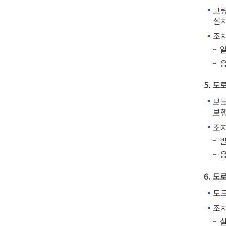
교량
설치
조
일
응
5. 
보도
보행
조
발
응
6. 
도로
조