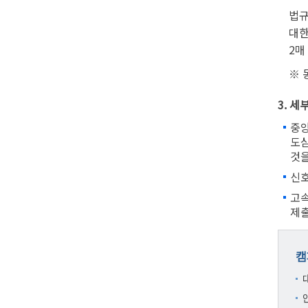
법규
대한
2매
※ 
3. 세
중앙
도심
것을
신호
고속
제출
캠