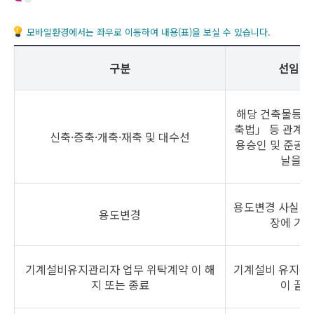
모바일환경에서는 좌우로 이동하여 내용(표)을 보실 수 있습니다.
구분
선임기
해당 건축물등의
축법」 등 관계 
신축·증축·개축·재축 및 대수선
용승인 및 준공인
날을 말
용도변경 사실이
용도변경
장에 기재
기계설비유지관리자 업무 위탁계약 이 해
기계설비 유지관
지 또는 종료
이 끝난