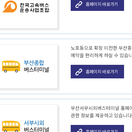
홈페이지 바로가기
식
온라인여권신청
물가정보
직업훈
여권의재발급
동물사랑터
노동조
여권의 사진규격
전통시장
취업자
템
영문성명작성요령
착한가격 업소 안내
관련사
여권민원서식
고유가 피해지원금
직업소
노포동으로 확장 이전한 부산종
여권관련기관
산업재
예약을 편리하게 하실 수 있습니
면접사진
홈페이지 바로가기
요령
련
시주거시설
부산서부시외버스터미널 홈페이
관한 정보를 제공하고 있습니다
홈페이지 바로가기