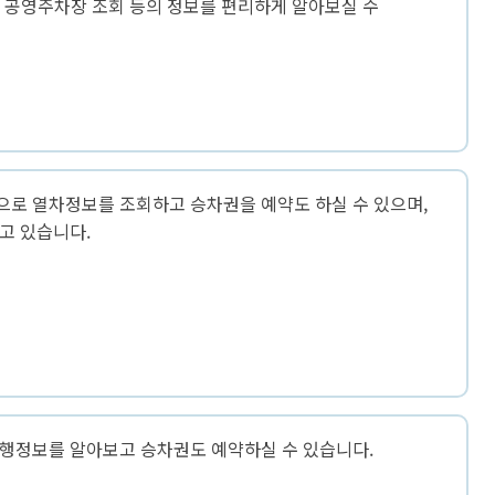
알림사항
회, 공영주차장 조회 등의 정보를 편리하게 알아보실 수
보
CCTV통합관제센터
환급금 안내
폐업신고 원스톱 서비스
중개수수료계산
행사/교육
정
센터소개
고지서 전자송달·자동납부
어디서나민원처리제
개별공시지가
고시/공고
사청구제도
견학신청
행정리콜제 운영
건축행정시스템(세움터)
입법예고
고센터
무료상담 안내
도로점용허가 알림서비스
입찰정보
령신고창구
사전심사청구제
건축물 기계설비관리
재산관리
채용공고
익신고센터
행정정보공동이용안내
도시디자인
보도자료
로 열차정보를 조회하고 승차권을 예약도 하실 수 있으며,
공유재산관리
직자제재현황
고 있습니다.
구술민원 안내
위반건축물
연제공보
지법신고
110수화(화상)/채팅상담
모범 부동산중개업소 지정 현황
공영장례부고란
지법위반행위안내
지방공기업
본인서명사실확인서 안내
글로벌 중개사무소 지정 현황
청렴문화 확산 홍보영상
민원서식
도시공원
지방공기업 현황 / 지방공기업 경영정
설팅감사 홍보영상
보
재산공개
 납세자보호관 제도
사회적경제
계약정보공개
행정보를 알아보고 승차권도 예약하실 수 있습니다.
납세자보호관 제도
종합정보센터안내
행사교육
단체 선정대리인 제도
련기관