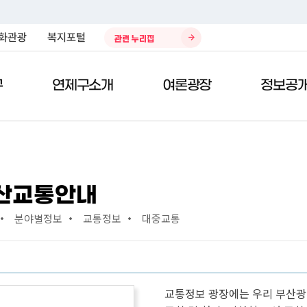
화관광
복지포털
관련 누리집
구
연제구소개
여론광장
정보공
)
민원편람
열린구청장실
제안/참여
구정자료실
청소환경
전자민
구청사
칭찬의
데이터
주민생
산교통안내
주민참여 예산제
구정업무계획
환경자원관리소
공시지
종합안
칭찬합
복지포
분야별정보
교통정보
대중교통
국민제안
예산현황
쓰레기처리안내
차량인
위치/교
봉사의 
봉사 및 
태료
국민생각함
결산서
재활용안내
지방세 
청사이
부적합 
전자공청회
자치법규
개인하수처리시설 청소 안내
사이버
부서별 
적극행정
구정백서
나눔장터
정부24
직원검
교통정보 광장에는 우리 부산
규제개혁
재정공시
대기환경
현수막 