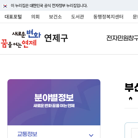
이 누리집은 대한민국 공식 전자정부 누리집입니다.
대표포털
의회
보건소
도서관
동행정복지센터
문
전자민원창
전자민원창구
연제구소개
여론광장
정보공개
분야별정보
민원상담(국민신문고
연제구안내
연제구에바란다
행정정보공개
교통정보
부
행정조직
연제구에바란다
정보공개안내
대중교통
연제구에 대하여 자세히
연제구에 대하여 자세히
연제구에 대하여 자세히
연제구에 대하여 자세히
연제구에 대하여 자세히
분야별정보
상징물
자주묻는질문
정보공개신청
주차안내
소개해드립니다
소개해드립니다
소개해드립니다
소개해드립니다
소개해드립니다
새로운 변화 꿈을 여는 연제
연혁
신고센터
정보목록
자동차관련업무 및 과
국내외교류
사전정보공표
차량등록
행정구역
행정정보공개게시판
승용차요일제
교통정보
인구
행정처분현황
주정차 단속안내