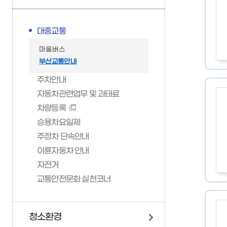
연제구 서비스 헌장
위원회 회의록
이륜자동차 안내
고향사랑기부제
정책실명제
자전거
대중교통
업무추진비
교통안전문화 실천코너
마을버스
인사통계
부산교통안내
조직정보 6대지표
주차안내
자동차관련업무 및 과태료
차량등록
승용차요일제
주정차 단속안내
이륜자동차 안내
부서안내
자전거
교통안전문화 실천코너
기획감사실
가족관계등록
민방위/재난
소통미디어과
가족관계등록이해하기
24시간재난상황관리
총무과
청소환경
가족관계등록신고안내
재난안전대책본부
문화체육과