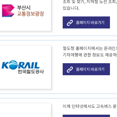
조회 및 찾기, 지하철 노선 조
감사정
있습니다.
주요업무자체평가
수질환경
지방세 
감사행
장기종합발전계획
물사랑물아끼기
지방세 
홈페이지 바로가기
주민감
도서대출
환경개선부담금
클린신
인수위원회 백서
환경오염행위신고포상제도
행동강
탄소중립포인트제 안내
부패·공
석면관리
철도청 홈페이지에서는 온라인으
부패공
기차여행에 관한 정보도 제공하
청탁금
홈페이지 바로가기
청탁금
반부패 
사전 컨
공직자
여권민원안내
지역경제
지방세
일자리
이제 인터넷에서도 고속버스 운
여권안내
부동산정보
지방세 
일자리
여권발급신청
우리구중소기업
지방자치
직업훈