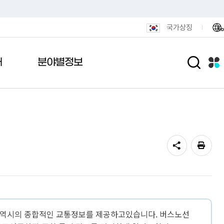
국가상징
Ko
개
분야별정보
원서비스
안내
 메아리
포털
활
민원편의시책
관공서안내
여론설문조사
전자기록관
도시/주택
가열람
내도
니다
털
통합민원발급 안내
기록관안내
도로명주소안내
연제인상
터넷공매
통편안내
결실
후원
무인민원발급 안내
기록물현황
정비사업
미리계산
용안내
식품
민원안내센터 운영
법령및지침
광고물
지방세청
전화·팩스 번호
민원1회방문처리제
연제구 행정박물관
도시재생
알림마당
색
민원후견인제
공동주택
광역시의 종합적인 교통정보를 제공하고있습니다. 버스노선
신청
민원상담 사전예약
부동산