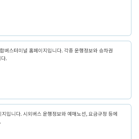
련정보
정보화교육
합
AI디지털배움터
료실
교육기관 ·시설
이트
도서관안내
개소
합버스터미널 홈페이지입니다. 각종 운행정보와 승차권
평생학습안내
해예방
다.
 촬영비 지원사업
체육정보
체육공원 및 시설근황
생활체육교실
연제구 체육회
지입니다. 시외버스 운행정보와 예매노선, 요금규정 등에
연제구 육상팀
.