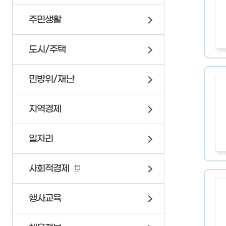
가족관계등록제신고양
재난관리상황전파
재무과
재정정보공개
주민생활
신고서 작성방법
재난대비자원동원계획
세무1과
일일예산운영상황
부산가정법원
구민안전보험
세무2과
도시/주택
전자가족관계등록시스
지역재난관리계획
민원여권과
안전문화운동
일자리경제과
민방위/재난
안전모니터봉사단
환경위생과
미니소방서
자원순환과
지역경제
시민행동요령
녹지공원과
자연재난대비주민행동
복지정책과
일자리
시민안전점검청구제
가족정책과
승강기갇힘사고구조훈
생활보장과
사회적경제
지진옥외대피장소/임
평생교육과
무더위쉼터
도시안전과
행사교육
한파쉼터
교통행정과
양수기 현황