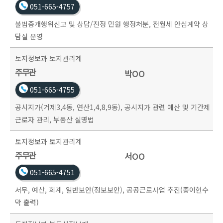
051-665-4757
불법중개행위신고 및 상담/진정 민원 행정처분, 전월세 안심계약 상
담실 운영
토지정보과
토지관리계
주무관
박OO
051-665-4755
공시지가(거제3,4동, 연산1,4,8,9동), 공시지가 관련 예산 및 기간제
근로자 관리, 부동산 실명법
토지정보과
토지관리계
주무관
서OO
051-665-4751
서무, 예산, 회계, 일반보안(정보보안), 공공근로사업 추진(종이현수
막 출력)