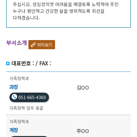
주십시오. 성심성의껏 어려움을 해결토록 노력하여 주민
누구나 평안하고 건강한 삶을 영위하도록 최선을
다하겠습니다.
부서소개
위치보기
대표번호 : / FAX :
가족정책과
과장
김OO
051-665-4360
가족정책 업무 총괄
가족정책과
계장
주OO