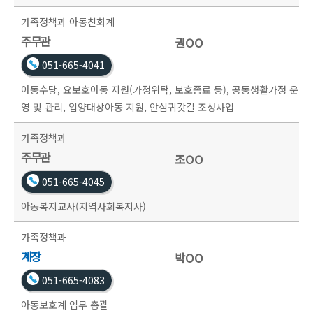
가족정책과
아동친화계
주무관
권OO
051-665-4041
아동수당, 요보호아동 지원(가정위탁, 보호종료 등), 공동생활가정 운
영 및 관리, 입양대상아동 지원, 안심귀갓길 조성사업
가족정책과
주무관
조OO
051-665-4045
아동복지교사(지역사회복지사)
가족정책과
계장
박OO
051-665-4083
아동보호계 업무 총괄