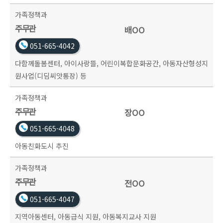
가족정책과
주무관
배OO
051-665-4042
다함께돌봄센터, 아이사랑뜰, 어린이복합문화공간, 아동자산형성지
원사업(디딤씨앗통장) 등
가족정책과
주무관
장OO
051-665-4048
아동친화도시 추진
가족정책과
주무관
전OO
051-665-4047
지역아동센터, 아동급식 지원, 아동복지교사 지원