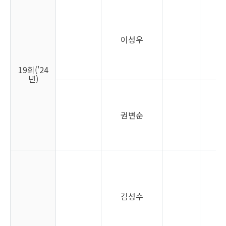
이성우
남
19회('24
년)
권변순
여
김성수
남