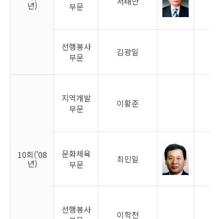
서태만
남
년)
부문
선행봉사
김광일
남
부문
지역개발
이황준
남
부문
문화체육
10회('08
최민일
남
년)
부문
선행봉사
이학천
남