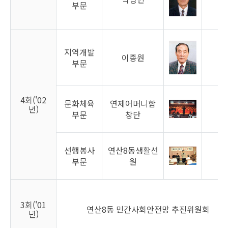
부문
지역개발
이종원
남
부문
4회('02
문화체육
연제어머니합
년)
부문
창단
선행봉사
연산8동생활선
남
부문
원
3회('01
연산8동 민간사회안전망 추진위원회
년)