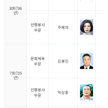
8회('06
년)
선행봉사
주혜자
여
부문
문화체육
김봉진
남
부문
7회('05
년)
선행봉사
박삼중
남
부문