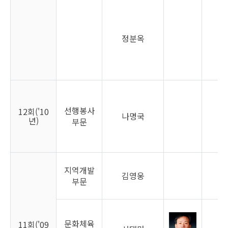
정분옥
여
선행봉사
12회('10
나명국
남
년)
부문
지역개발
김영웅
남
부문
문화체육
11회('09