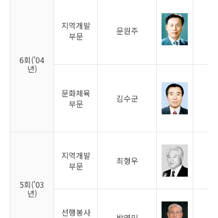
지역개발
문원주
남
부문
6회('04
년)
문화체육
김수군
남
부문
지역개발
최형우
남
부문
5회('03
년)
선행봉사
박영민
남