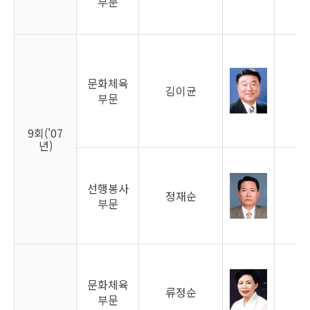
부문
문화체육
김이균
남
부문
9회('07
년)
선행봉사
정재순
남
부문
문화체육
류정순
여
부문