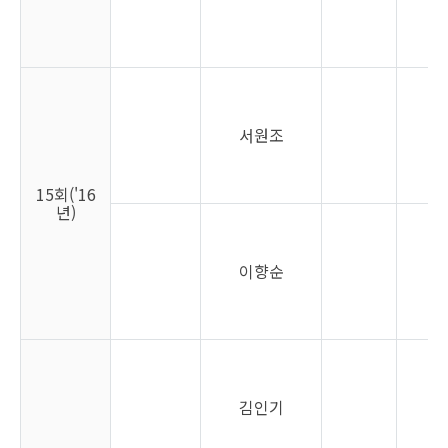
서원조
남
15회('16
년)
이향순
여
김인기
남