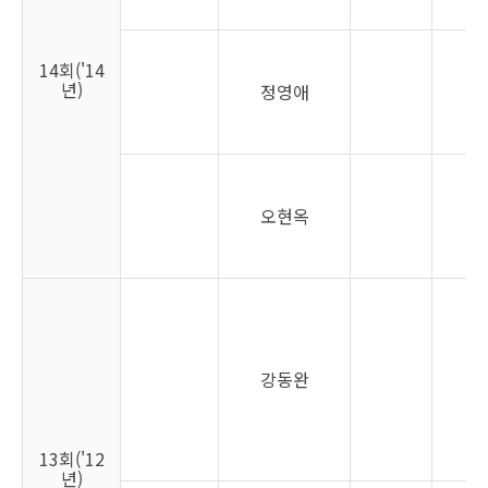
14회('14
년)
정영애
여
오현옥
여
강동완
남
13회('12
년)