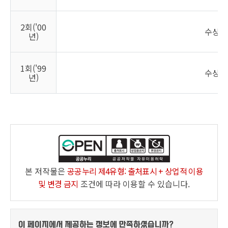
2회('00
수상자
년)
1회('99
수상자
년)
본 저작물은
공공누리 제4유형: 출처표시 + 상업적 이용
및 변경 금지
조건에 따라 이용할 수 있습니다.
이 페이지에서 제공하는 정보에
만족하셨습니까?