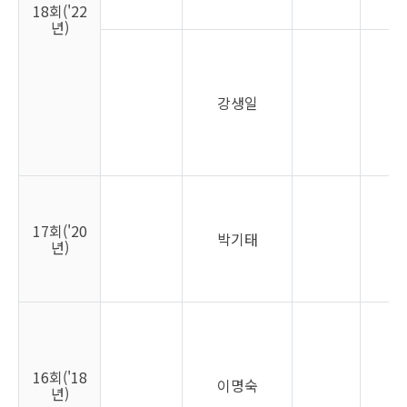
18회('22
년)
강생일
남
17회('20
박기태
남
년)
16회('18
이명숙
여
년)