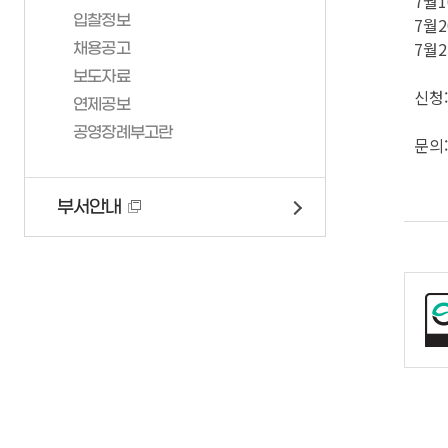
7월
입찰정보
7월
가족관계등록제신고양
재난관리상황전파
재무과
재정정보공개
7월
채용공고
신고서 작성방법
재난대비자원동원계획
세무1과
보도자료
일일예산운영상황
부산가정법원
구민안전보험
세무2과
신청
연제공보
전자가족관계등록시스
지역재난관리계획
민원여권과
공영장례부고란
문의:
안전문화운동
일자리경제과
안전모니터봉사단
환경위생과
부서안내
미니소방서
자원순환과
시민행동요령
녹지공원과
자연재난대비주민행동
복지정책과
시민안전점검청구제
가족정책과
승강기갇힘사고구조훈
생활보장과
지진옥외대피장소/임
평생교육과
무더위쉼터
도시안전과
한파쉼터
교통행정과
양수기 현황