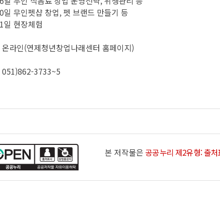
16일 무인 식음료 창업 운영전략, 위생관리 등
20일 무인펫샵 창업, 펫 브랜드 만들기 등
식
물가정보
온라인
직업훈
21일 현장체험
동물사랑터
여권의
노동조
전통시장
여권의 
취업자
: 온라인(연제청년창업나래센터 홈페이지)
템
착한가격 업소 안내
영문성
관련사
 051)862-3733~5
고유가 피해지원금
여권민
직업소
여권관
산업재
면접사진
요령
본 저작물은
공공누리 제2유형: 출처
련
시주거시설