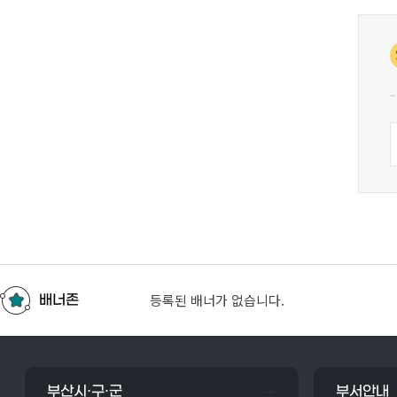
창조도시과
민방위안내
건설과
건축과
토지정보과
보건행정과
건강증진과
의회
도서관
등록된 배너가 없습니다.
배너존
부산시·구·군
부서안내