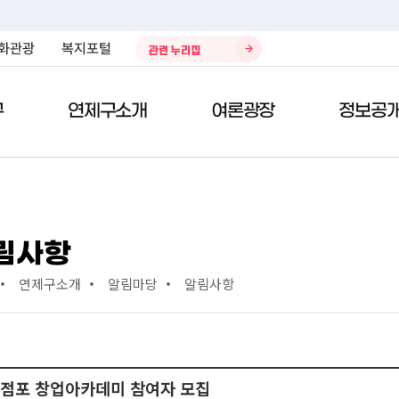
화관광
복지포털
관련 누리집
구
연제구소개
여론광장
정보공
)
민원편람
열린구청장실
제안/참여
구정자료실
청소환경
전자민
구청사
칭찬의
데이터
주민생
림사항
주민참여 예산제
구정업무계획
환경자원관리소
공시지
종합안
칭찬합
복지포
연제구소개
알림마당
알림사항
국민제안
예산현황
쓰레기처리안내
차량인
위치/교
봉사의 
봉사 및 
태료
국민생각함
결산서
재활용안내
지방세 
청사이
부적합 
전자공청회
자치법규
개인하수처리시설 청소 안내
사이버
부서별 
적극행정
구정백서
나눔장터
정부24
직원검
점포 창업아카데미 참여자 모집
규제개혁
재정공시
대기환경
현수막 