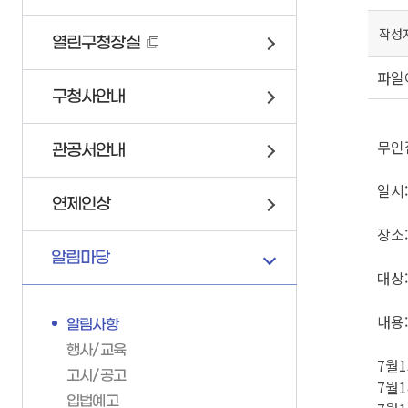
연제구 서비스 헌장
위원회 회의록
이륜자동차 안내
작성
열린구청장실
고향사랑기부제
정책실명제
자전거
파일
업무추진비
교통안전문화 실천코너
구청사안내
인사통계
조직정보 6대지표
무인
관공서안내
일시: 
연제인상
장소
알림마당
대상:
부서안내
내용:
알림사항
기획감사실
가족관계등록
민방위/재난
행사/교육
소통미디어과
7월
고시/공고
가족관계등록이해하기
24시간재난상황관리
총무과
7월
입법예고
가족관계등록신고안내
재난안전대책본부
문화체육과