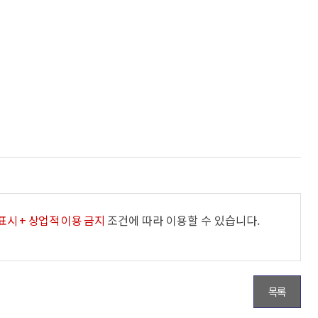
여권신청
련정보
정보화교육
재발급
합
AI디지털배움터
사진규격
료실
교육기관 ·시설
명작성요령
이트
도서관안내
원서식
개소
평생학습안내
련기관
해예방
 촬영비 지원사업
체육정보
체육공원 및 시설근황
표시 + 상업적 이용 금지
조건에 따라 이용할 수 있습니다.
생활체육교실
연제구 체육회
연제구 육상팀
목록