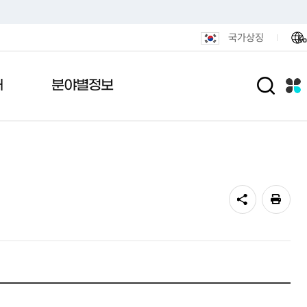
국가상징
Ko
개
분야별정보
원서비스
안내
 메아리
포털
활
민원편의시책
관공서안내
여론설문조사
전자기록관
도시/주택
가열람
내도
니다
털
통합민원발급 안내
기록관안내
도로명주소안내
연제인상
터넷공매
통편안내
결실
후원
무인민원발급 안내
기록물현황
정비사업
미리계산
용안내
식품
민원안내센터 운영
법령및지침
광고물
지방세청
전화·팩스 번호
민원1회방문처리제
연제구 행정박물관
도시재생
알림마당
색
민원후견인제
공동주택
신청
민원상담 사전예약
부동산