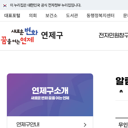
이 누리집은 대한민국 공식 전자정부 누리집입니다.
대표포털
의회
보건소
도서관
동행정복지센터
문
전자민원창
전자민원창구
연제구소개
여론광장
정보공개
분야별정보
민원상담(국민신문고
연제구안내
연제구에바란다
행정정보공개
교통정보
알
행정조직
연제구에바란다
정보공개안내
대중교통
연제구에 대하여 자세히
연제구에 대하여 자세히
연제구에 대하여 자세히
연제구에 대하여 자세히
연제구에 대하여 자세히
연제구소개
상징물
자주묻는질문
정보공개신청
주차안내
소개해드립니다
소개해드립니다
소개해드립니다
소개해드립니다
소개해드립니다
새로운 변화 꿈을 여는 연제
연혁
신고센터
정보목록
자동차관련업무 및 과
국내외교류
사전정보공표
차량등록
행정구역
행정정보공개게시판
승용차요일제
무인
연제구안내
인구
행정처분현황
주정차 단속안내