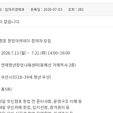
감사정
주요업무자체평가
수질환경
지방세 
자
: 일자리경제과
등록일
: 2026-07-03
조회
: 281
감사행
장기종합발전계획
물사랑물아끼기
지방세 
이 없습니다.
주민감
도서대출
환경개선부담금
클린신
인수위원회 백서
환경오염행위신고포상제도
행동강
탄소중립포인트제 안내
점포 창업아카데미 참여자 모집
부패·공
석면관리
부패공
2026.7.13.(월) ~ 7.21.(화) 14:00~16:00
청탁금
: 연제청년창업나래센터(동해선 거제역사 2층)
청탁금
반부패 
 부산시민(18~39세 청년 우선)
사전 컨
 총5회/
공직자
지방세 납세자보호관 제도
지역경제
여권민
일자리
13일 무인점포 창업 전 준비사항, 운영구조 이해 등
부동산정보
여권안
일자리
14일 무인카페 창업, 입지선정, 원가관리 등
우리구중소기업
여권발
직업훈