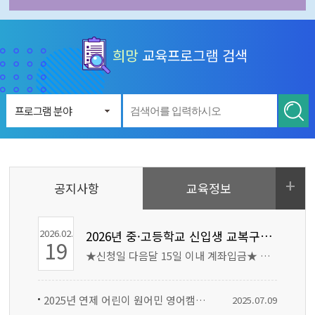
희망
교육프로그램 검색
프로그램 분야
공지사항
교육정보
2026.02.
2026년 중·고등학교 신입생 교복구입비 지원금 신청 안내
19
★신청일 다음달 15일 이내 계좌입금★ ★신청일 다음달 15일 이내 계좌입금★ ▣ 2026년 중·고등학교 신입생 교복구입비 지원금 신청 안내 ❍ 지원대상: 2026. 03. 01. 현재 연제구 주민등록자로, 교복을 입는 고등학교 및 타 시·도 소재 중학교 신입생(대안교육기관 포함) ❍ 지 급 액: 1인 30만원(동·하복 포함) ❍ 지급방법: 개인별 계좌입금 ❍ 신청기간: 2026. 03. 03.(화)~12. 11.(금) ❍ 접 수 처: (학교 협조시)입학 학교 단체 신청 희망교육지원센터 홈페이지(www.yeonje.go.kr/happyedu) 주소지 동 행정복지센터, 연제구청 평생교육과 ❍ 구비서류: 신청서, 재학증명서(부산시 내 고등학교 입학시 불필요, 단 추가 요청시 제출), 신청인 신분증(방문 신청시) ❍ 문 의: 연제구 평생교육과 ☎665-5505 ★신청일 다음달 15일 이내 계좌입금★ ★신청일 다음달 15일 이내 계좌입금★
2025년 연제 어린이 원어민 영어캠프 참가자 모집 안내
2025.07.
09