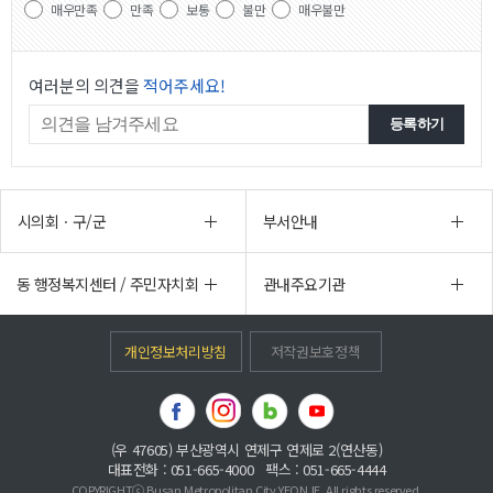
매우만족
만족
보통
불만
매우불만
여러분의 의견을
적어주세요!
시의회ㆍ구/군
부서안내
동 행정복지센터 / 주민자치회
관내주요기관
개인정보처리방침
저작권보호정책
(우 47605) 부산광역시 연제구 연제로 2(연산동)
대표전화 : 051-665-4000 팩스 : 051-665-4444
COPYRIGHTⓒ Busan Metropolitan City YEONJE. All rights reserved.